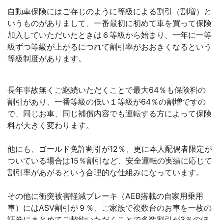
自動車保険にはご存じのように等級による割引（割増）と
いうものがありまして、一番最初に初めて車を買って保険
加入していただいたときは６等級から始まり、一年に一等
級ずつ等級が上がるにつれて割引率がおおきくなるという
等級制度があります。
長年事故無くご継続いただくことで最大64％も保険料の
割引があり、一番等級の低い１等級が64％の割増ですの
で、同じお車、同じ補償内容でも運転する方によって保険
料が大きく変わります。
他にも、ゴールド免許割引が12％、更に本人配偶者限定が
ついている場合は15％割引など、安全運転の実績に応じて
割引率があがるという合理的な仕組みになっています。
その他に衝突被害軽減ブレーキ（AEB搭載の自家用乗用
車）にはASV割引が９％、ご家族で複数台のお車を一枚の
証券にまとめてご契約いただくことで多数割引が3％のほ